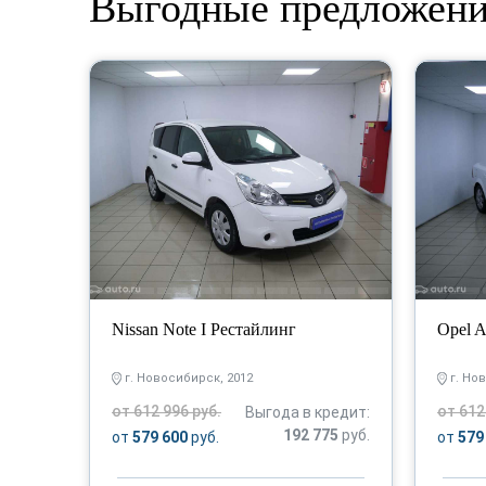
Выгодные предложен
Nissan Note I Рестайлинг
Opel A
г. Новосибирск, 2012
г. Но
от 612 996 руб.
от 612
Выгода в кредит:
192 775
руб.
от
579 600
руб.
от
579