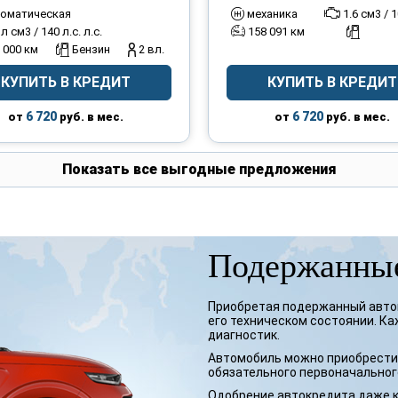
оматическая
механика
1.6 см3 / 1
 л см3 / 140 л.с. л.с.
158 091 км
 000 км
Бензин
2 вл.
КУПИТЬ В КРЕДИТ
КУПИТЬ В КРЕДИТ
6 720
6 720
от
руб. в мес.
от
руб. в мес.
Показать все выгодные предложения
Подержанные
Приобретая подержанный автом
его техническом состоянии. К
диагностик.
Автомобиль можно приобрести 
обязательного первоначального
Одобрение автокредита даже к