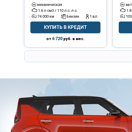
механическая
авт
1.6 л см3 / 110 л.с. л.с.
1.8
74 000 км
Бензин
1 вл.
103
КУПИТЬ В КРЕДИТ
6 720
от
руб. в мес.