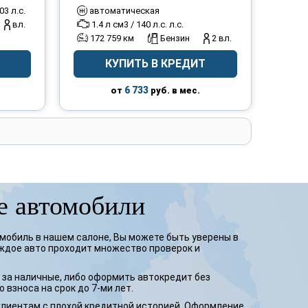
03 л.с.
автоматическая
вл.
1.4 л см3 / 140 л.с. л.с.
172 759 км
Бензин
2 вл.
КУПИТЬ В КРЕДИТ
6 733
от
руб. в мес.
 автомобили
обиль в нашем салоне, Вы можете быть уверены в
аждое авто проходит множество проверок и
за наличные, либо оформить автокредит без
 взноса на срок до 7-ми лет.
лиентам с плохой кредитной историей. Оформление