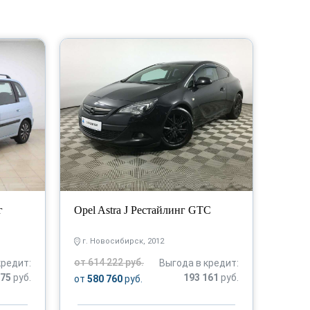
г
Opel Astra J Рестайлинг GTC
г. Новосибирск, 2012
от 614 222 руб.
кредит:
Выгода в кредит:
775
руб.
193 161
руб.
от
580 760
руб.