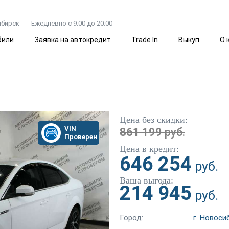
ибирск
Ежедневно с 9:00 до 20:00
били
Заявка на автокредит
Trade In
Выкуп
О 
Цена без скидки:
VIN
861 199
руб.
Проверен
Цена в кредит:
646 254
руб.
Ваша выгода:
214 945
руб.
Город:
г. Новоси