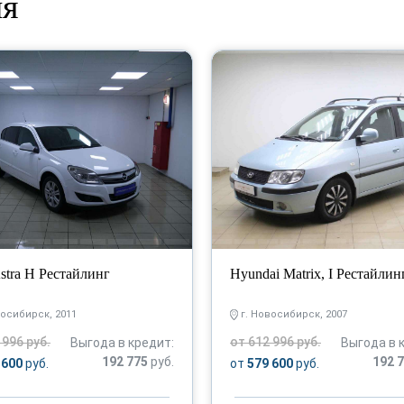
ия
stra H Рестайлинг
Hyundai Matrix, I Рестайлин
восибирск, 2011
г. Новосибирск, 2007
 996 руб.
от 612 996 руб.
Выгода в кредит:
Выгода в 
192 775
руб.
192 
 600
руб.
от
579 600
руб.