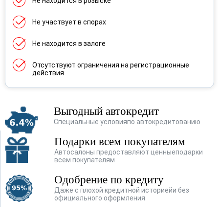
Не находится в розыске
Renault
(356)
Не участвует в спорах
Skoda
(277)
SsangYong
(119)
Не находится в залоге
Subaru
(28)
Отсутствуют ограничения на регистрационные
действия
Suzuki
(77)
Toyota
(202)
Выгодный автокредит
Volkswagen
(482)
Специальные условия
по автокредитованию
Подарки всем покупателям
Volvo
(4)
Автосалоны предоставляют ценные
подарки
Vortex
(1)
всем покупателям
Одобрение по кредиту
Лада
(159)
Даже с плохой кредитной историей
и без
официального оформления
ТагАЗ
(1)
УАЗ
(36)