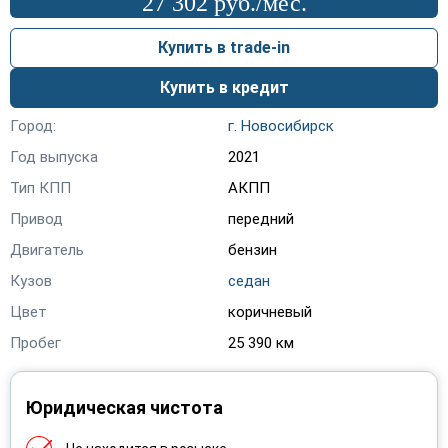
27 302 руб./мес.
Lexus
(20)
Купить в trade-in
Lifan
(38)
Купить в кредит
Mazda
(116)
Город:
г. Новосибирск
Mercedes-Benz
(9)
Год выпуска
2021
Mini
(1)
Тип КПП
АКПП
Mitsubishi
(154)
Привод
передний
Двигатель
бензин
Nissan
(388)
Кузов
седан
Opel
(324)
Цвет
коричневый
Peugeot
(95)
Пробег
25 390 км
Porsche
(2)
Юридическая чистота
Ravon
(3)