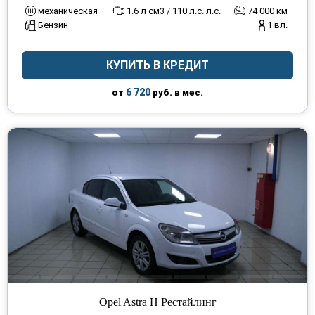
механическая
1.6 л см3 / 110 л.с. л.с.
74 000 км
Бензин
1 вл.
КУПИТЬ В КРЕДИТ
6 720
от
руб. в мес.
Opel Astra H Рестайлинг