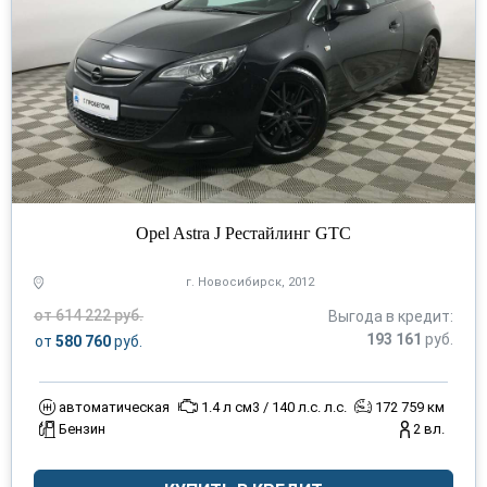
Opel Astra J Рестайлинг GTC
г. Новосибирск, 2012
от 614 222 руб.
Выгода в кредит:
193 161
руб.
от
580 760
руб.
автоматическая
1.4 л см3 / 140 л.с. л.с.
172 759 км
Бензин
2 вл.