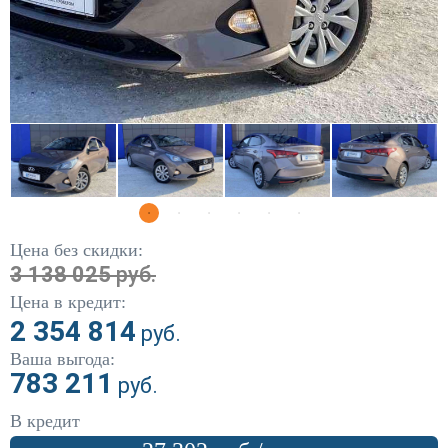
DW Hower
(1)
Fiat
(5)
Ford
(304)
Geely
(12)
Great Wall
(79)
Haval
(15)
Цена без скидки:
Honda
(86)
3 138 025
руб.
Цена в кредит:
Hyundai
(441)
2 354 814
руб.
Infiniti
(10)
Ваша выгода:
783 211
руб.
Kia
(444)
В кредит
Land Rover
(5)