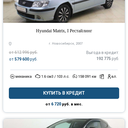
Hyundai Matrix, I Рестайлинг
г. Новосибирск, 2007
от 612 996 руб.
Выгода в кредит:
192 775
руб.
от
579 600
руб.
механика
1.6 см3 / 103 л.с.
158 091 км
вл.
КУПИТЬ В КРЕДИТ
6 720
от
руб. в мес.