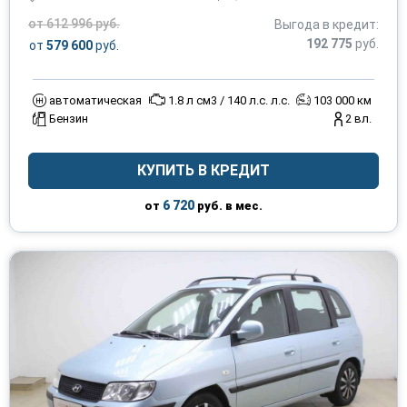
от 612 996 руб.
Выгода в кредит:
192 775
руб.
от
579 600
руб.
автоматическая
1.8 л см3 / 140 л.с. л.с.
103 000 км
Бензин
2 вл.
КУПИТЬ В КРЕДИТ
6 720
от
руб. в мес.