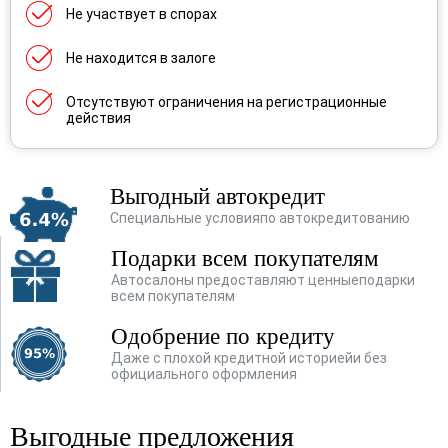
Renault
(356)
Не участвует в спорах
Skoda
(277)
Не находится в залоге
SsangYong
(119)
Отсутствуют ограничения на регистрационные
действия
Subaru
(28)
Suzuki
(77)
Выгодный автокредит
Toyota
(202)
Специальные условия
по автокредитованию
Volkswagen
(482)
Подарки всем покупателям
Автосалоны предоставляют ценные
подарки
Volvo
(4)
всем покупателям
Vortex
(1)
Одобрение по кредиту
Даже с плохой кредитной историей
и без
Лада
(159)
официального оформления
ТагАЗ
(1)
Выгодные предложения
УАЗ
(36)