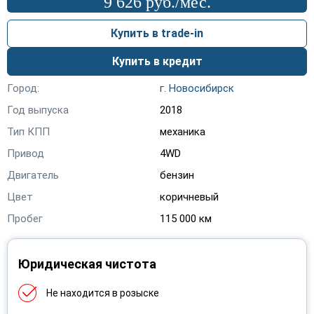
9 626 руб./мес.
Lexus
(20)
Купить в trade-in
Lifan
(38)
Купить в кредит
Mazda
(116)
Город:
г. Новосибирск
Mercedes-Benz
(9)
Год выпуска
2018
Mini
(1)
Тип КПП
механика
Mitsubishi
(154)
Привод
4WD
Двигатель
бензин
Nissan
(388)
Цвет
коричневый
Opel
(324)
Пробег
115 000 км
Peugeot
(95)
Юридическая чистота
Porsche
(2)
Ravon
(3)
Не находится в розыске