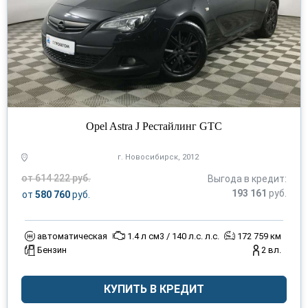
Opel Astra J Рестайлинг GTC
г. Новосибирск, 2012
от 614 222 руб.
Выгода в кредит:
193 161
руб.
от
580 760
руб.
автоматическая
1.4 л см3 / 140 л.с. л.с.
172 759 км
Бензин
2 вл.
КУПИТЬ В КРЕДИТ