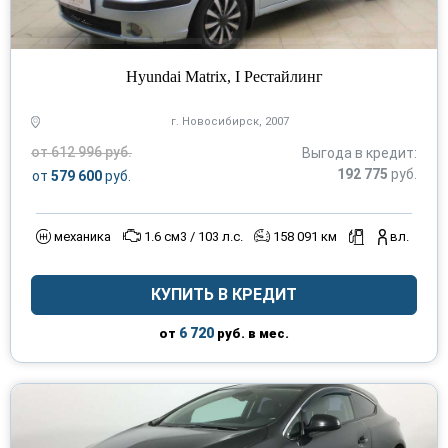
Hyundai Matrix, I Рестайлинг
г. Новосибирск, 2007
от 612 996 руб.
Выгода в кредит:
192 775
руб.
от
579 600
руб.
механика
1.6 см3 / 103 л.с.
158 091 км
вл.
КУПИТЬ В КРЕДИТ
6 720
от
руб. в мес.