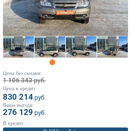
DW Hower
(1)
Fiat
(5)
Ford
(304)
Geely
(12)
Great Wall
(79)
Haval
(15)
Цена без скидки:
Honda
(86)
1 106 343
руб.
Цена в кредит:
Hyundai
(441)
830 214
руб.
Infiniti
(10)
Ваша выгода:
276 129
руб.
Kia
(444)
В кредит
Land Rover
(5)