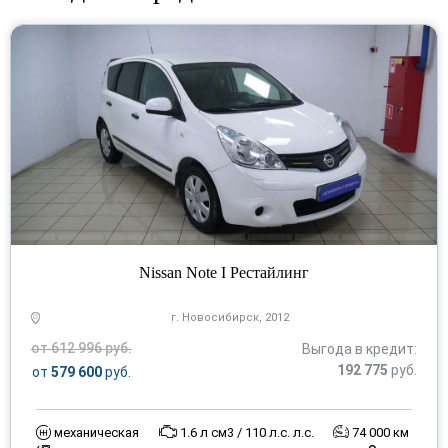
Nissan Note I Рестайлинг
г. Новосибирск, 2012
от 612 996 руб.
Выгода в кредит:
192 775
руб.
от
579 600
руб.
механическая
1.6 л см3 / 110 л.с. л.с.
74 000 км