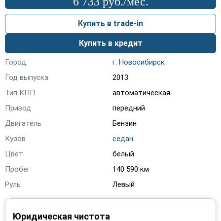
6 733 руб./мес.
Lexus
(20)
Купить в trade-in
Lifan
(38)
Купить в кредит
Mazda
(116)
Город:
г. Новосибирск
Mercedes-Benz
(9)
Год выпуска
2013
Mini
(1)
Тип КПП
автоматическая
Mitsubishi
(154)
Привод
передний
Двигатель
Бензин
Nissan
(388)
Кузов
седан
Opel
(324)
Цвет
белый
Peugeot
(95)
Пробег
140 590 км
Руль
Левый
Porsche
(2)
Ravon
(3)
Юридическая чистота