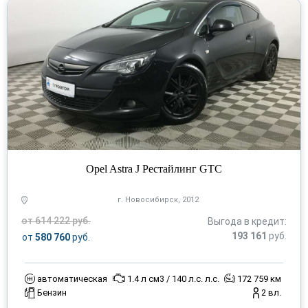
Opel Astra J Рестайлинг GTC
г. Новосибирск, 2012
от 614 222 руб.
Выгода в кредит:
193 161
руб.
от
580 760
руб.
автоматическая
1.4 л см3 / 140 л.с. л.с.
172 759 км
Бензин
2 вл.