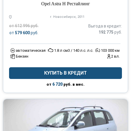
Opel Astra H Рестайлинг
г. Новосибирск, 2011
от 612 996 руб.
Выгода в кредит:
192 775
руб.
от
579 600
руб.
автоматическая
1.8 л см3 / 140 л.с. л.с.
103 000 км
Бензин
2 вл.
КУПИТЬ В КРЕДИТ
6 720
от
руб. в мес.