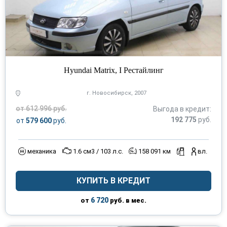
Hyundai Matrix, I Рестайлинг
г. Новосибирск, 2007
от 612 996 руб.
Выгода в кредит:
192 775
руб.
от
579 600
руб.
механика
1.6 см3 / 103 л.с.
158 091 км
вл.
КУПИТЬ В КРЕДИТ
6 720
от
руб. в мес.