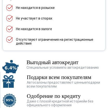
Renault
(356)
Не находится в розыске
Skoda
(277)
Не участвует в спорах
SsangYong
(119)
Не находится в залоге
Subaru
(28)
Отсутствуют ограничения на регистрационные
Suzuki
(77)
действия
Toyota
(202)
Volkswagen
(482)
Выгодный автокредит
Специальные условия
по автокредитованию
Volvo
(4)
Подарки всем покупателям
Vortex
(1)
Автосалоны предоставляют ценные
подарки
всем покупателям
Лада
(159)
Одобрение по кредиту
ТагАЗ
(1)
Даже с плохой кредитной историей
и без
официального оформления
УАЗ
(36)