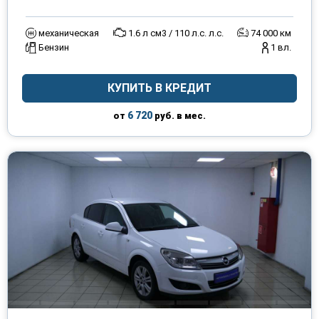
механическая
1.6 л см3 / 110 л.с. л.с.
74 000 км
Бензин
1 вл.
КУПИТЬ В КРЕДИТ
6 720
от
руб. в мес.