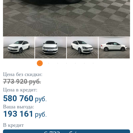
DW Hower
(1)
Fiat
(5)
Ford
(304)
Geely
(12)
Great Wall
(79)
Haval
(15)
Цена без скидки:
Honda
(86)
773 920
руб.
Цена в кредит:
Hyundai
(441)
580 760
руб.
Infiniti
(10)
Ваша выгода:
193 161
руб.
Kia
(444)
В кредит
Land Rover
(5)