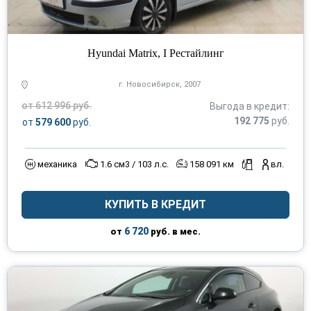
Hyundai Matrix, I Рестайлинг
г. Новосибирск, 2007
от 612 996 руб.
Выгода в кредит:
192 775
руб.
от
579 600
руб.
механика
1.6 см3 / 103 л.с.
158 091 км
вл.
КУПИТЬ В КРЕДИТ
6 720
от
руб. в мес.