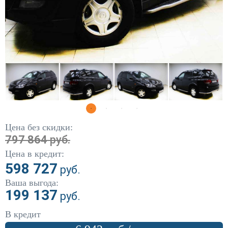
DW Hower
(1)
Fiat
(5)
Ford
(304)
Geely
(12)
Great Wall
(79)
Haval
(15)
Цена без скидки:
Honda
(86)
797 864
руб.
Цена в кредит:
Hyundai
(441)
598 727
руб.
Infiniti
(10)
Ваша выгода:
199 137
руб.
Kia
(444)
В кредит
Land Rover
(5)