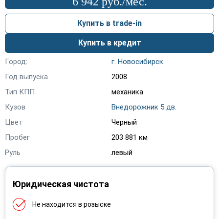
6 942 руб./мес.
Lexus
(20)
Купить в trade-in
Lifan
(38)
Купить в кредит
Mazda
(116)
Город:
г. Новосибирск
Mercedes-Benz
(9)
Год выпуска
2008
Mini
(1)
Тип КПП
механика
Mitsubishi
(154)
Кузов
Внедорожник 5 дв.
Цвет
Черный
Nissan
(388)
Пробег
203 881 км
Opel
(324)
Руль
левый
Peugeot
(95)
Юридическая чистота
Porsche
(2)
Ravon
(3)
Не находится в розыске