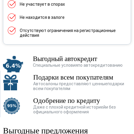
Renault
(356)
Не участвует в спорах
Skoda
(277)
Не находится в залоге
SsangYong
(119)
Отсутствуют ограничения на регистрационные
действия
Subaru
(28)
Suzuki
(77)
Выгодный автокредит
Toyota
(202)
Специальные условия
по автокредитованию
Volkswagen
(482)
Подарки всем покупателям
Автосалоны предоставляют ценные
подарки
Volvo
(4)
всем покупателям
Vortex
(1)
Одобрение по кредиту
Даже с плохой кредитной историей
и без
Лада
(159)
официального оформления
ТагАЗ
(1)
Выгодные предложения
УАЗ
(36)