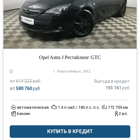
Opel Astra J Рестайлинг GTC
г. Новосибирск, 2012
от 614 222 руб.
Выгода в кредит:
193 161
руб.
от
580 760
руб.
автоматическая
1.4 л см3 / 140 л.с. л.с.
172 759 км
Бензин
2 вл.
КУПИТЬ В КРЕДИТ