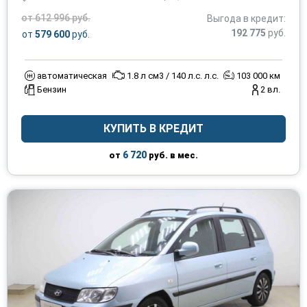
от 612 996 руб.
Выгода в кредит:
192 775
руб.
от
579 600
руб.
автоматическая
1.8 л см3 / 140 л.с. л.с.
103 000 км
Бензин
2 вл.
КУПИТЬ В КРЕДИТ
6 720
от
руб. в мес.