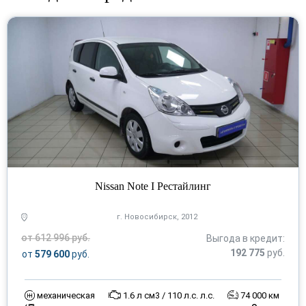
Nissan Note I Рестайлинг
г. Новосибирск, 2012
от 612 996 руб.
Выгода в кредит:
192 775
руб.
от
579 600
руб.
механическая
1.6 л см3 / 110 л.с. л.с.
74 000 км