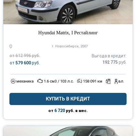
Hyundai Matrix, I Рестайлинг
г. Новосибирск, 2007
от 612 996 руб.
Выгода в кредит:
192 775
руб.
от
579 600
руб.
механика
1.6 см3 / 103 л.с.
158 091 км
вл.
КУПИТЬ В КРЕДИТ
6 720
от
руб. в мес.