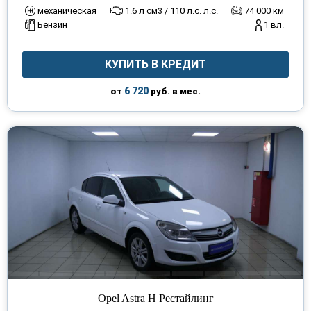
механическая
1.6 л см3 / 110 л.с. л.с.
74 000 км
Бензин
1 вл.
КУПИТЬ В КРЕДИТ
6 720
от
руб. в мес.
Opel Astra H Рестайлинг