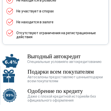
Не находится в розыске
Renault
(356)
Не участвует в спорах
Skoda
(277)
SsangYong
(119)
Не находится в залоге
Subaru
(28)
Отсутствуют ограничения на регистрационные
действия
Suzuki
(77)
Toyota
(202)
Выгодный автокредит
Volkswagen
(482)
Специальные условия
по автокредитованию
Подарки всем покупателям
Volvo
(4)
Автосалоны предоставляют ценные
подарки
Vortex
(1)
всем покупателям
Одобрение по кредиту
Лада
(159)
Даже с плохой кредитной историей
и без
официального оформления
ТагАЗ
(1)
УАЗ
(36)