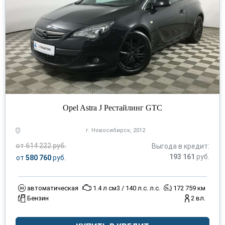
Opel Astra J Рестайлинг GTC
г. Новосибирск, 2012
от 614 222 руб.
Выгода в кредит:
193 161
руб.
от
580 760
руб.
автоматическая
1.4 л см3 / 140 л.с. л.с.
172 759 км
Бензин
2 вл.