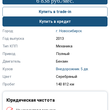
6 838 руб./мес.
Lexus
(20)
Купить в trade-in
Lifan
(38)
Купить в кредит
Mazda
(116)
Город:
г. Новосибирск
Mercedes-Benz
(9)
Год выпуска
2013
Mini
(1)
Тип КПП
Механика
Mitsubishi
(154)
Привод
Полный
Двигатель
Бензин
Nissan
(388)
Кузов
Внедорожник 5 дв.
Opel
(324)
Цвет
Серебряный
Peugeot
(95)
Пробег
140 812 км
Porsche
(2)
Юридическая чистота
Ravon
(3)