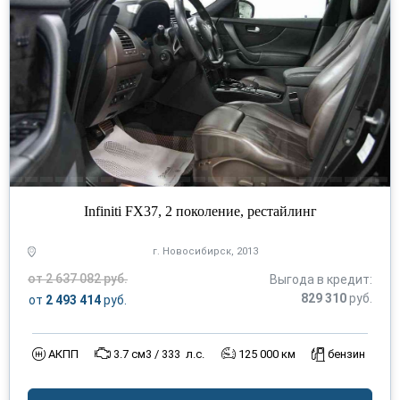
Infiniti FX37, 2 поколение, рестайлинг
г. Новосибирск, 2013
от 2 637 082 руб.
Выгода в кредит:
829 310
руб.
от
2 493 414
руб.
АКПП
3.7 см3 / 333 л.с.
125 000 км
бензин