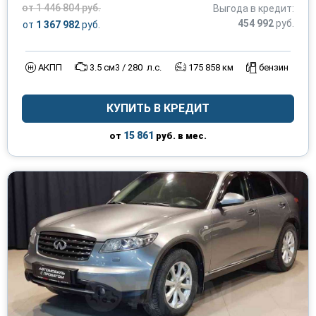
от 1 446 804 руб.
Выгода в кредит:
454 992
руб.
от
1 367 982
руб.
АКПП
3.5 см3 / 280 л.с.
175 858 км
бензин
КУПИТЬ В КРЕДИТ
15 861
от
руб. в мес.