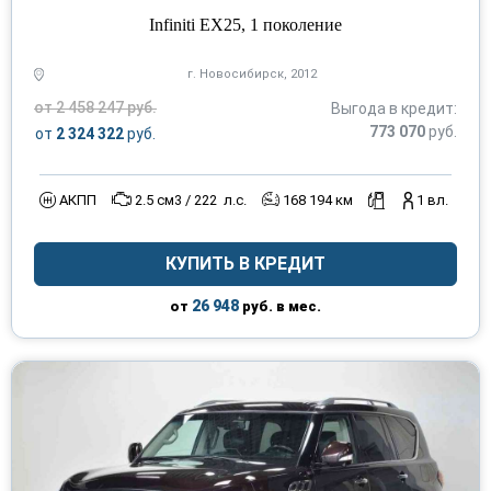
Infiniti EX25, 1 поколение
г. Новосибирск, 2012
от 2 458 247 руб.
Выгода в кредит:
773 070
руб.
от
2 324 322
руб.
АКПП
2.5 см3 / 222 л.с.
168 194 км
1 вл.
КУПИТЬ В КРЕДИТ
26 948
от
руб. в мес.