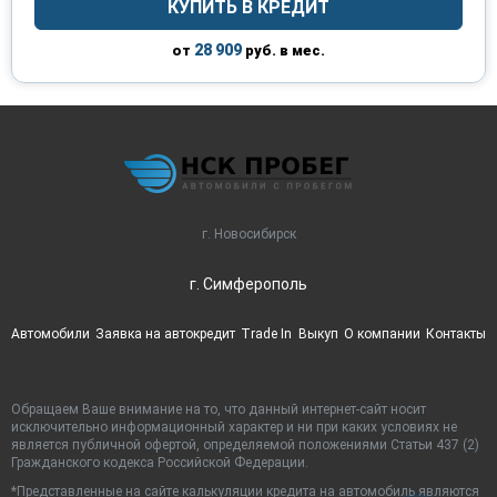
КУПИТЬ В КРЕДИТ
28 909
от
руб. в мес.
г. Новосибирск
г. Симферополь
Автомобили
Заявка на автокредит
Trade In
Выкуп
О компании
Контакты
Обращаем Ваше внимание на то, что данный интернет-сайт носит
исключительно информационный характер и ни при каких условиях не
является публичной офертой, определяемой положениями Статьи 437 (2)
Гражданского кодекса Российской Федерации.
*Представленные на сайте калькуляции кредита на автомобиль являются