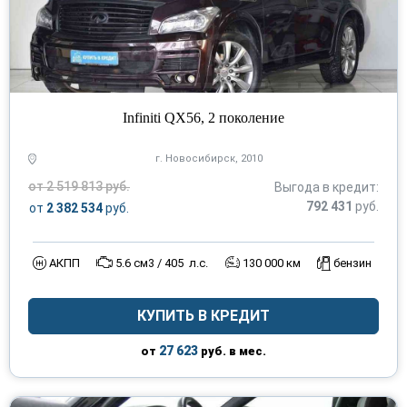
Infiniti QX56, 2 поколение
г. Новосибирск, 2010
от 2 519 813 руб.
Выгода в кредит:
792 431
руб.
от
2 382 534
руб.
АКПП
5.6 см3 / 405 л.с.
130 000 км
бензин
КУПИТЬ В КРЕДИТ
27 623
от
руб. в мес.