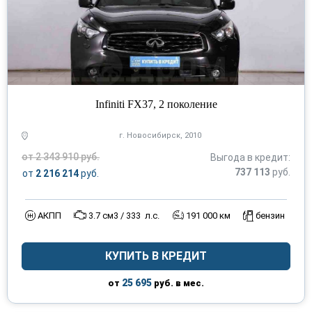
Infiniti FX37, 2 поколение
г. Новосибирск, 2010
от 2 343 910 руб.
Выгода в кредит:
737 113
руб.
от
2 216 214
руб.
АКПП
3.7 см3 / 333 л.с.
191 000 км
бензин
КУПИТЬ В КРЕДИТ
25 695
от
руб. в мес.